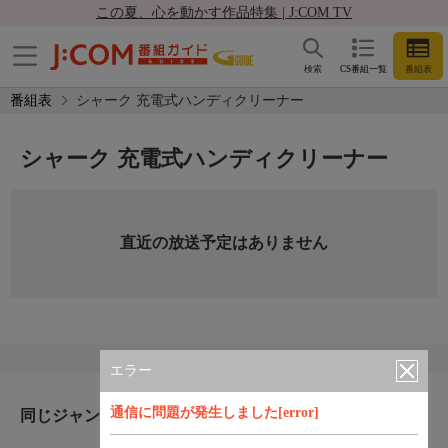
この夏、心を動かす作品特集 | J:COM TV
検索
CS番組一覧
番組表
番組表
シャーク 充電式ハンディクリーナー
シャーク 充電式ハンディクリーナー
直近の放送予定はありません
エラー
通信に問題が発生しました[error]
同じジャンルのおすすめ番組