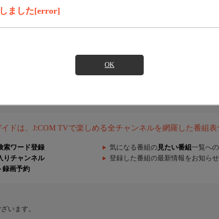
した[error]
OK
組ガイドは、J:COM TVで楽しめる全チャンネルを網羅した番組
検索ワード登録
気になる番組の
見たい番組
一覧への
入りチャンネル
登録した番組の最新情報をお知らせ
ト録画予約
ございます。