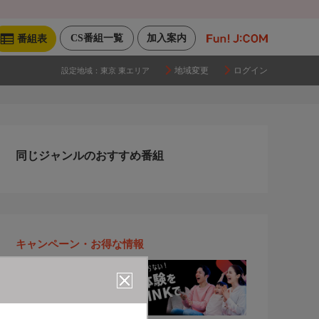
CS番組一覧
加入案内
番組表
地域変更
ログイン
設定地域：
東京 東エリア
同じジャンルのおすすめ番組
キャンペーン・お得な情報