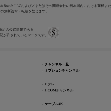
iVo Brands LLCおよび／またはその関連会社の日本国内における商標
材の無断複写・転載を禁じます。
、テレビ番組の公式情報である
スにのみ表記が許されているマークです。
チャンネル一覧
オプションチャンネル
J:テレ
J:COMチャンネル
ケーブル4K