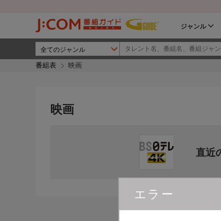
ジャンル
番組表
映画
映画
直近
エラー