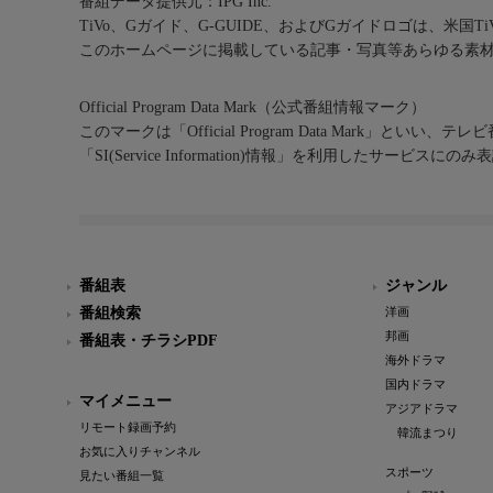
番組データ提供元：IPG Inc.
TiVo、Gガイド、G-GUIDE、およびGガイドロゴは、米国T
このホームページに掲載している記事・写真等あらゆる素
Official Program Data Mark（公式番組情報マーク）
このマークは「Official Program Data Mark」といい
「SI(Service Information)情報」を利用したサービ
番組表
ジャンル
番組検索
洋画
邦画
番組表・チラシPDF
海外ドラマ
国内ドラマ
マイメニュー
アジアドラマ
リモート録画予約
韓流まつり
お気に入りチャンネル
スポーツ
見たい番組一覧