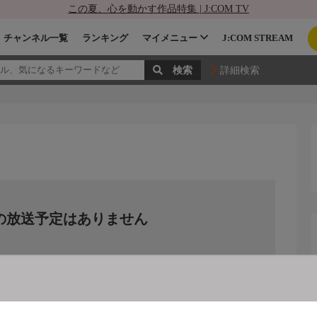
この夏、心を動かす作品特集 | J:COM TV
チャンネル一覧
ランキング
マイメニュー
J:COM STREAM
詳細検索
の放送予定はありません