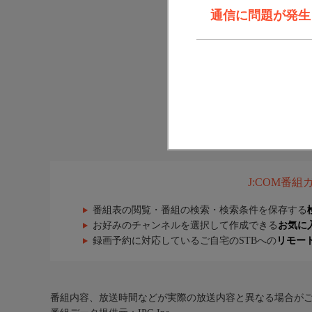
通信に問題が発生しま
J:COM番
番組表の閲覧・番組の検索・検索条件を保存する
お好みのチャンネルを選択して作成できる
お気に
録画予約に対応しているご自宅のSTBへの
リモー
番組内容、放送時間などが実際の放送内容と異なる場合が