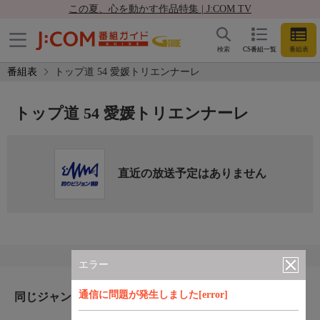
この夏、心を動かす作品特集 | J:COM TV
検索
CS番組一覧
番組表
番組表
トップ道 54 愛媛トリエンナーレ
トップ道 54 愛媛トリエンナーレ
直近の放送予定はありません
エラー
通信に問題が発生しました[error]
同じジャンルのおすすめ番組