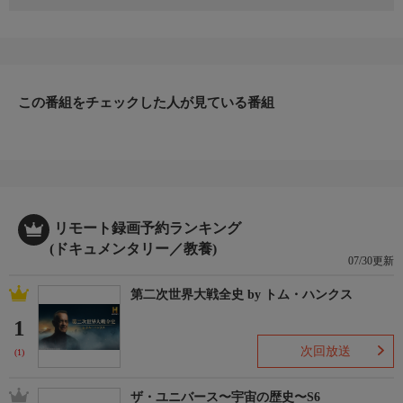
謎の巣を作る不可解なクモがいる。なんと獲物を捕まえることが
できない巣なのだ。そのクモはなぜ巣を作るのだろう。恐ろしす
ぎる答えが明らかに。コロラドでは、100キロにも及ぶ虫の大群
が現れる。専門家も今まで見たことのない虫だ。その正体とは。
カナダでは、珍しいイッカクが目撃される。しかもシロイルカの
群れと一緒に行動しているようだ。
この番組をチェックした人が見ている番組
リモート録画予約ランキング
(ドキュメンタリー／教養)
07/30更新
第二次世界大戦全史 by トム・ハンクス
1
次回放送
(1)
ザ・ユニバース〜宇宙の歴史〜S6