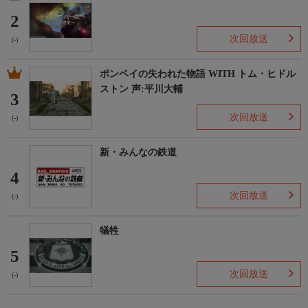
2
次回放送
(-)
ポンペイの失われた物語 WITH トム・ヒドル
ストン 声:平川大輔
3
次回放送
(-)
新・みんなの鉄道
4
次回放送
(-)
犠牲
5
次回放送
(-)