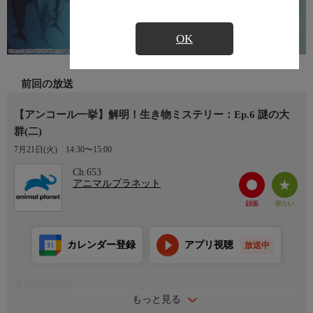
OK
前回の放送
【アンコール一挙】解明！生き物ミステリー：Ep.6 謎の大
群(二)
7月21日(火)
14:30〜15:00
Ch.653
アニマルプラネット
カレンダー登録
アプリ視聴
放送中
番組詳細内容
もっと見る
番組詳細