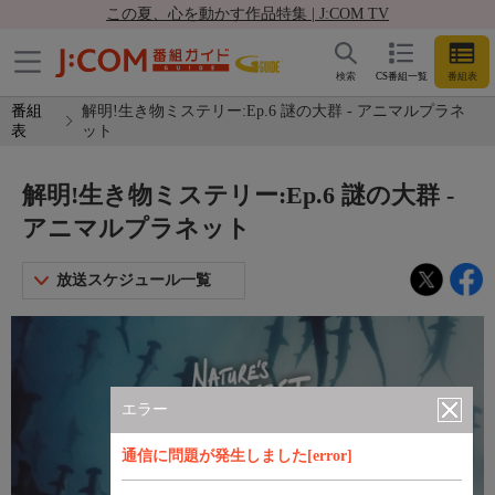
この夏、心を動かす作品特集 | J:COM TV
検索
CS番組一覧
番組表
番組
解明!生き物ミステリー:Ep.6 謎の大群 - アニマルプラネ
表
ット
解明!生き物ミステリー:Ep.6 謎の大群 -
アニマルプラネット
放送スケジュール一覧
エラー
通信に問題が発生しました[error]