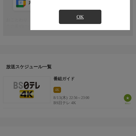
カレンダー登録
アプリ視聴
放送前
OK
おことわり
もっと見る
この番組はハイビジョンから４Ｋにアップコンバートした番組で
す。
放送スケジュール一覧
番組ガイド
4K
8/13(木)
22:56～23:00
BS日テレ 4K