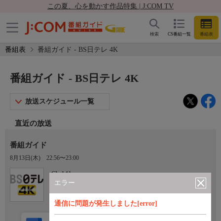
この夏、心を動かす作品特集 | J:COM TV
検索
CS番組一覧
番組表
番組表
番組ガイド - BS日テレ 4K
番組ガイド - BS日テレ 4K
放送スケジュール一覧
直近の放送
番組ガイド
8月13日(木)
22:56〜23:00
Ch.141
BS日テレ 4K
エラー
通信に問題が発生しました[error]