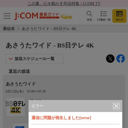
この夏、心を動かす作品特集 | J:COM TV
検索
CS番組一覧
番組表
番組表
あさうたワイド - BS日テレ 4K
あさうたワイド - BS日テレ 4K
放送スケジュール一覧
直近の放送
あさうたワイド
8月13日(木)
05:00〜05:30
Ch.141
BS日テレ 4K
エラー
通信に問題が発生しました[error]