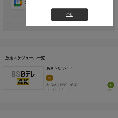
カレンダー登録
アプリ視聴
放送前
OK
ホームページ
もっと見る
https://www.bs4.jp/asauta/
おことわり
この番組はハイビジョンから４Ｋにアップコンバートした番組で
す。
放送スケジュール一覧
あさうたワイド
4K
8/13(木)
05:00～05:30
BS日テレ 4K