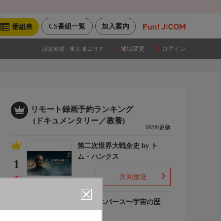
CS番組一覧
加入案内
番組表
地域変更
ログイン
設定地域：
東京 東エリア
リモート録画予約ランキング
(ドキュメンタリー／教養)
08/06更新
第二次世界大戦全史 by ト
ム・ハンクス
1
次回放送
(1)
ザ・ユニバース〜宇宙の歴
史〜S6
2