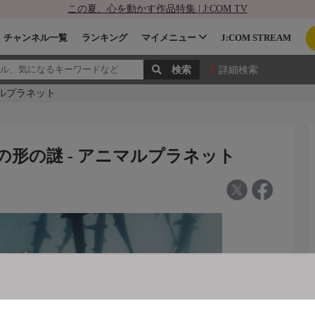
この夏、心を動かす作品特集 | J:COM TV
チャンネル一覧
ランキング
マイメニュー
J:COM STREAM
詳細検索
マルプラネット
卵の形の謎 - アニマルプラネット