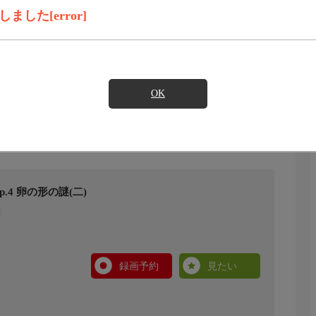
した[error]
OK
4 卵の形の謎(二)
録画予約
見たい