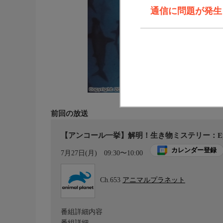
通信に問題が発生しま
前回の放送
【アンコール一挙】解明！生き物ミステリー：Ep.
カレンダー登録
7月27日(月)
09:30〜10:00
Ch.653
アニマルプラネット
番組詳細内容
番組詳細