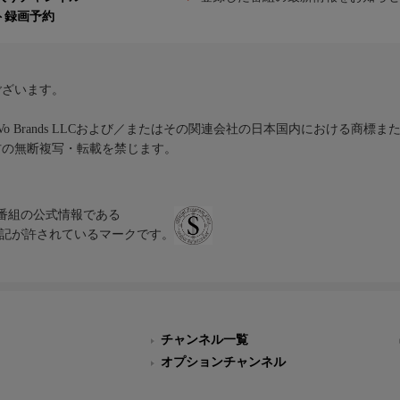
ト録画予約
ございます。
iVo Brands LLCおよび／またはその関連会社の日本国内における商標
材の無断複写・転載を禁じます。
、テレビ番組の公式情報である
スにのみ表記が許されているマークです。
チャンネル一覧
オプションチャンネル