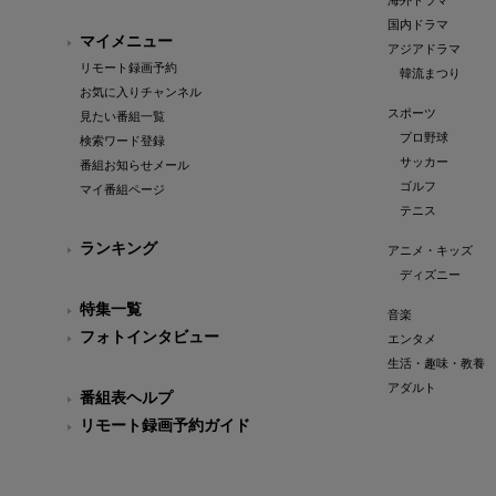
海外ドラマ
国内ドラマ
マイメニュー
アジアドラマ
リモート録画予約
韓流まつり
お気に入りチャンネル
スポーツ
見たい番組一覧
プロ野球
検索ワード登録
サッカー
番組お知らせメール
ゴルフ
マイ番組ページ
テニス
ランキング
アニメ・キッズ
ディズニー
特集一覧
音楽
フォトインタビュー
エンタメ
生活・趣味・教養
アダルト
番組表ヘルプ
リモート録画予約ガイド