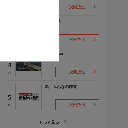
次回放送
(2)
ザ・森男
3
次回放送
(-)
バトル360
4
次回放送
(-)
新・みんなの鉄道
5
次回放送
(4)
もっと見る