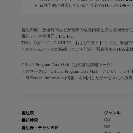
録画予約に対応しているご自宅のSTBへの
リモー
番組内容、放送時間などが実際の放送内容と異なる場合が
番組データ提供元：IPG Inc.
TiVo、Gガイド、G-GUIDE、およびGガイドロゴは、米国T
このホームページに掲載している記事・写真等あらゆる素
Official Program Data Mark（公式番組情報マーク）
このマークは「Official Program Data Mark」といい
「SI(Service Information)情報」を利用したサービ
番組表
ジャンル
番組検索
洋画
邦画
番組表・チラシPDF