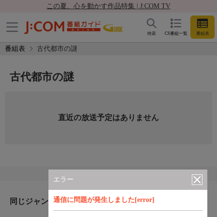
この夏、心を動かす作品特集 | J:COM TV
検索
CS番組一覧
番組表
番組表
古代都市の謎
古代都市の謎
直近の放送予定はありません
エラー
通信に問題が発生しました[error]
同じジャンルのおすすめ番組