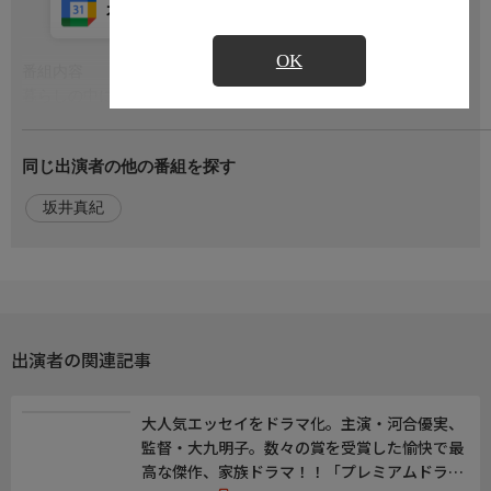
カレンダー登録
アプリ視聴
放送中
OK
番組内容
もっと見る
暮らしの中に人が集まる森がある。
この番組は神社とその地に暮らす人々を紹介します。
今回取材したのは神奈川県箱根町にある公時（きんとき）神社。
同じ出演者の他の番組を探す
金太郎伝説で有名な武士坂田公時が祀られています。
5月5日のこどもの日は子供の健康を願う例大祭。
坂井真紀
子供相撲の奉納、そして湯立（ゆたて）獅子舞と続きます。
舞手が振りまいた湯を浴びれば一年間、無病息災になるといいま
す。
地元の人の願いがこもったお祭りです。
出演者の関連記事
出演者
坂井真紀（語り）
大人気エッセイをドラマ化。主演・河合優実、
監督・大九明子。数々の賞を受賞した愉快で最
おしらせ
高な傑作、家族ドラマ！！「プレミアムドラマ
＊この番組はＨＤ放送からのアップコンバートです。