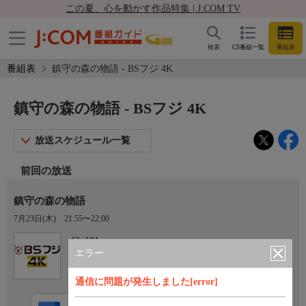
この夏、心を動かす作品特集 | J:COM TV
検索
CS番組一覧
番組表
番組表
鎮守の森の物語 - BSフジ 4K
鎮守の森の物語 - BSフジ 4K
放送スケジュール一覧
前回の放送
鎮守の森の物語
7月23日(木)
21:55〜22:00
Ch.181
BSフジ 4K
エラー
通信に問題が発生しました[error]