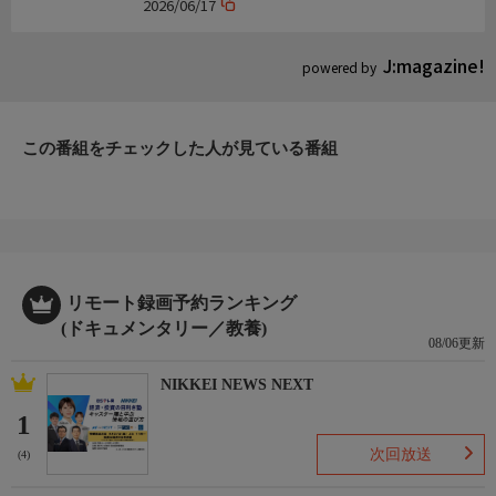
家族だから愛したんじゃなくて、愛したのが家
2026/06/17
族だった」【フルーツポンチ・村上健志】
J:magazine!
powered by
この番組をチェックした人が見ている番組
リモート録画予約ランキング
(ドキュメンタリー／教養)
08/06更新
NIKKEI NEWS NEXT
1
次回放送
(4)