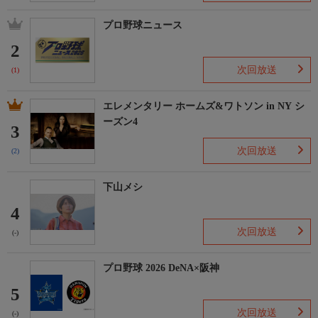
プロ野球ニュース
2
次回放送
(1)
エレメンタリー ホームズ&ワトソン in NY シ
ーズン4
3
次回放送
(2)
下山メシ
4
次回放送
(-)
プロ野球 2026 DeNA×阪神
5
次回放送
(-)