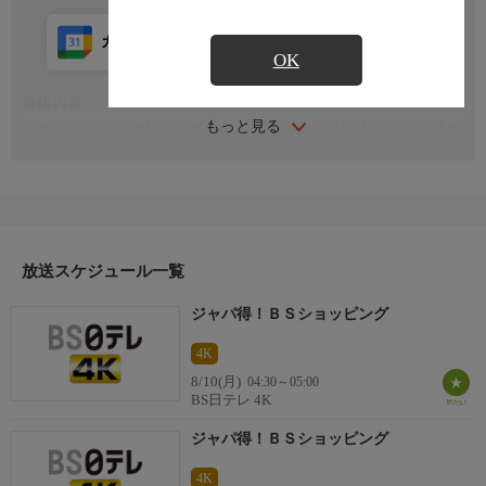
カレンダー登録
アプリ視聴
放送前
OK
番組内容
もっと見る
ジャパネットたかたテレビショッピング。佐世保本社スタジオか
ら人気の家電製品やワクワクするような食品など生活を豊かにす
る素敵な商品をご紹介いたします！※番組内容は変更になる場合
があります。
おことわり
この番組はハイビジョンから４Ｋにアップコンバートした番組で
放送スケジュール一覧
す。
ジャパ得！ＢＳショッピング
4K
8/10(月)
04:30～05:00
BS日テレ 4K
ジャパ得！ＢＳショッピング
4K