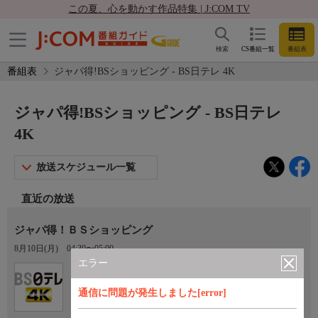
この夏、心を動かす作品特集 | J:COM TV
検索
CS番組一覧
番組表
番組表
ジャパ得!BSショッピング - BS日テレ 4K
ジャパ得!BSショッピング - BS日テレ
4K
放送スケジュール一覧
直近の放送
ジャパ得！ＢＳショッピング
8月10日(月)
04:30〜05:00
エラー
Ch.141
BS日テレ 4K
通信に問題が発生しました[error]