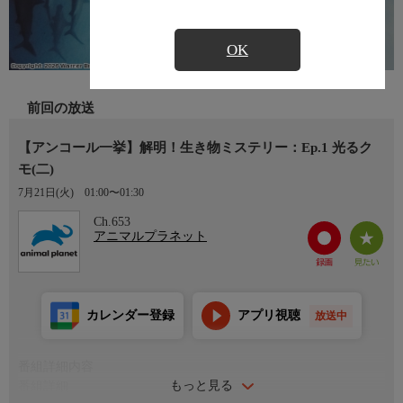
OK
前回の放送
【アンコール一挙】解明！生き物ミステリー：Ep.1 光るク
モ(二)
7月21日(火)
01:00〜01:30
Ch.653
アニマルプラネット
カレンダー登録
アプリ視聴
放送中
番組詳細内容
もっと見る
番組詳細