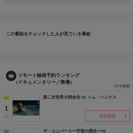
バージニア州で、まるでミラーボールのように光るクモが見つか
る。クモの視力や、食べ方や、育児方法の謎が解明できるかもし
れない。ノース・カロライナ州では、新聞配達をする生物が。一
体どんな生物が、どうして配達しているのか。南アフリカでは、
4頭のホホジロザメの死骸が見つかる。自然死ではなく、別の生
物に殺されたようだ。
この番組をチェックした人が見ている番組
リモート録画予約ランキング
(ドキュメンタリー／教養)
07/30更新
第二次世界大戦全史 by トム・ハンクス
1
次回放送
(1)
ザ・ユニバース〜宇宙の歴史〜S6