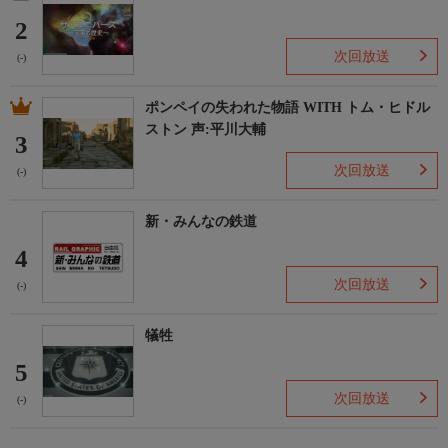
2
次回放送
(-)
ポンペイの失われた物語 WITH トム・ヒドル
ストン 声:平川大輔
3
次回放送
(-)
新・みんなの鉄道
4
次回放送
(-)
犠牲
5
次回放送
(-)