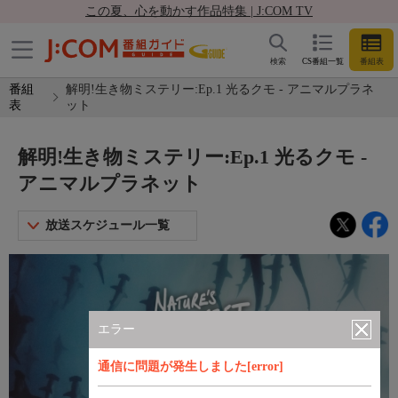
この夏、心を動かす作品特集 | J:COM TV
検索
CS番組一覧
番組表
番組
解明!生き物ミステリー:Ep.1 光るクモ - アニマルプラネ
表
ット
解明!生き物ミステリー:Ep.1 光るクモ -
アニマルプラネット
放送スケジュール一覧
エラー
通信に問題が発生しました[error]