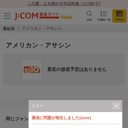
この夏、心を動かす作品特集 | J:COM TV
検索
CS番組一覧
番組表
番組表
アメリカン・アサシン
アメリカン・アサシン
直近の放送予定はありません
エラー
通信に問題が発生しました[error]
同じジャンルのおすすめ番組