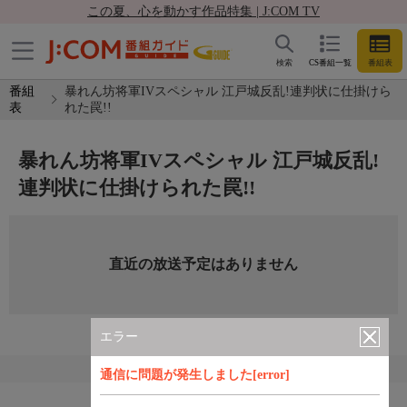
この夏、心を動かす作品特集 | J:COM TV
検索
CS番組一覧
番組表
番組
暴れん坊将軍IVスペシャル 江戸城反乱!連判状に仕掛けら
表
れた罠!!
暴れん坊将軍IVスペシャル 江戸城反乱!
連判状に仕掛けられた罠!!
直近の放送予定はありません
エラー
通信に問題が発生しました[error]