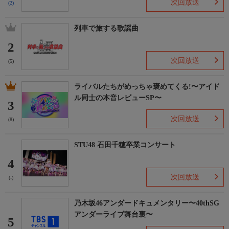
次回放送
(2)
列車で旅する歌謡曲
2
次回放送
(5)
ライバルたちがめっちゃ褒めてくる!〜アイド
ル同士の本音レビューSP〜
3
次回放送
(8)
STU48 石田千穂卒業コンサート
4
次回放送
(-)
乃木坂46アンダードキュメンタリー〜40thSG
アンダーライブ舞台裏〜
5