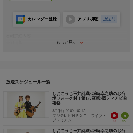
カレンダー登録
アプリ視聴
放送前
番組詳細内容
もっと見る
番組情報
ももいろクローバーＺ玉井詩織×THE ALFEE坂崎幸之助＝しおこ
うじ×ダウンタウンしおこうじバンド＝宗本康兵音楽監督×加藤い
づみ×佐藤大剛×竹上良成×やまもとひかる×吉田太郎！
DearBEATLES＝杉真理×リッキー×清塚信也×KOYUKI！
AMEFURASSHI×コアラモードあんにゅ・小幡康裕のガチンコス
ターダストプラネット！清塚信也のガチンコフォーク村
放送スケジュール一覧
しおこうじ玉井詩織×坂崎幸之助のお台
場フォーク村！第177夜第7回ディアビ前
夜祭
8/9(日)
00:00～02:15
フジテレビＮＥＸＴ ライブ・
プレミアム
しおこうじ玉井詩織×坂崎幸之助のお台