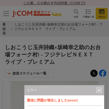
この夏、心を動かす作品特集 | J:COM TV
検索
CS番組一覧
番組表
番
しおこうじ玉井詩織×坂崎幸之助のお台場フォーク村! - フ
組
ジテレビＮＥＸＴ ライブ・プレミアム
表
しおこうじ玉井詩織×坂崎幸之助のお台
場フォーク村! - フジテレビＮＥＸＴ
ライブ・プレミアム
放送スケジュール一覧
エラー
通信に問題が発生しました[error]