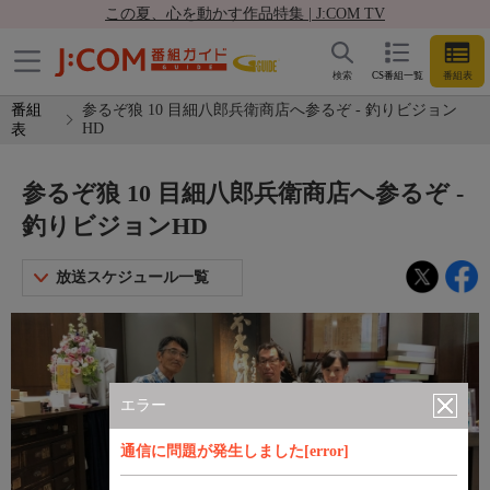
この夏、心を動かす作品特集 | J:COM TV
検索
CS番組一覧
番組表
番組
参るぞ狼 10 目細八郎兵衛商店へ参るぞ - 釣りビジョン
HD
表
参るぞ狼 10 目細八郎兵衛商店へ参るぞ -
釣りビジョンHD
放送スケジュール一覧
エラー
通信に問題が発生しました[error]