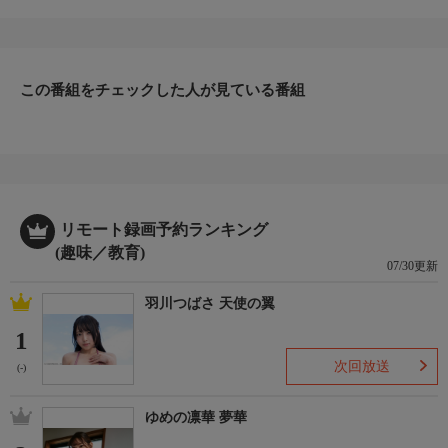
ストたちのもとを訪ね、それぞれのフィッシングライフを拝見＆
体験しながらトークを繰り広げていく。
加賀百万石で知られる加賀藩では、武士の鍛錬の為に川釣りが
奨励されたという。それは毛針を使った鮎の「どぶ釣り」。400
年経た今も作られる加賀毛針と加賀竿を訪ねた。＊出演者：菅原
この番組をチェックした人が見ている番組
正志・柳野玲子・目細勇治ほか＊初回放送：2019/8/22
リモート録画予約ランキング
(趣味／教育)
07/30更新
羽川つばさ 天使の翼
1
次回放送
(-)
ゆめの凛華 夢華