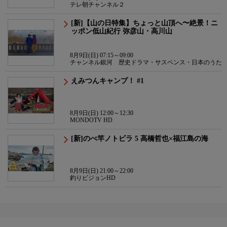
テレ朝チャンネル２
[新]【山の日特集】ちょっと山頂へ〜絶景！ニ
ッポン低山紀行 弥彦山・高川山
8月9日(日) 07:15～09:00
チャンネル銀河 歴史ドラマ・サスペンス・日本のうた
えみつんキャンプ！ #1
8月9日(日) 12:00～12:30
MONDOTV HD
[新]のべ竿ノトビラ 5 高橋哲也×福江島の海
8月9日(日) 21:00～22:00
釣りビジョンHD