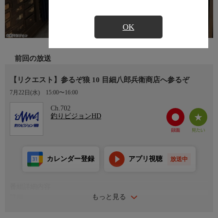
OK
前回の放送
【リクエスト】参るぞ狼 10 目細八郎兵衛商店へ参るぞ
7月22日(水)
15:00〜16:00
Ch.702
釣りビジョンHD
カレンダー登録
アプリ視聴
放送中
番組詳細内容
もっと見る
詳細
18年間過ごしたスタジオを飛び出した狼一行。全国の釣り好きゲ