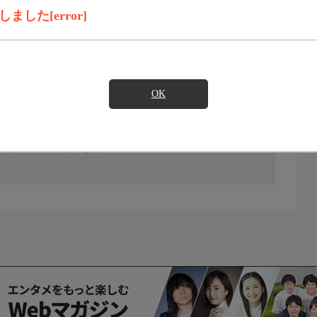
した[error]
OK
の放送予定はありません