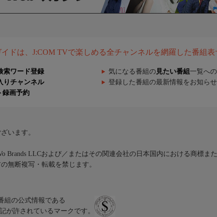
組ガイドは、J:COM TVで楽しめる全チャンネルを網羅した番組
検索ワード登録
気になる番組の
見たい番組
一覧への
入りチャンネル
登録した番組の最新情報をお知らせ
ト録画予約
ございます。
iVo Brands LLCおよび／またはその関連会社の日本国内における商標
材の無断複写・転載を禁じます。
、テレビ番組の公式情報である
スにのみ表記が許されているマークです。