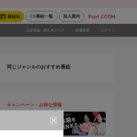
CS番組一覧
加入案内
番組表
地域変更
ログイン
設定地域：
東京 東エリア
同じジャンルのおすすめ番組
キャンペーン・お得な情報