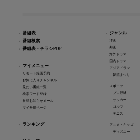
番組表
ジャンル
番組検索
洋画
邦画
番組表・チラシPDF
海外ドラマ
国内ドラマ
マイメニュー
アジアドラマ
リモート録画予約
韓流まつり
お気に入りチャンネル
スポーツ
見たい番組一覧
プロ野球
検索ワード登録
サッカー
番組お知らせメール
ゴルフ
マイ番組ページ
テニス
ランキング
アニメ・キッズ
ディズニー