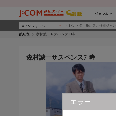
ジャンル
番組表
森村誠一サスペンス7 時
森村誠一サスペンス7 時
エラー