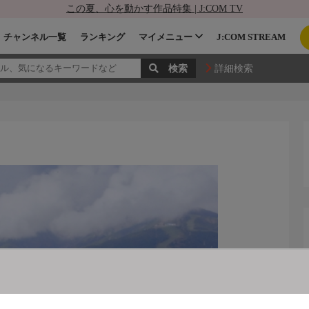
この夏、心を動かす作品特集 | J:COM TV
チャンネル一覧
ランキング
マイメニュー
J:COM STREAM
詳細検索