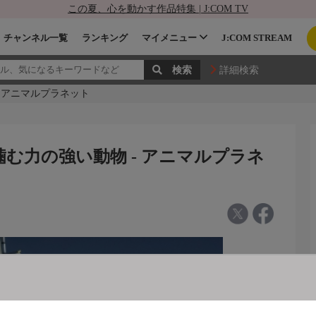
この夏、心を動かす作品特集 | J:COM TV
チャンネル一覧
ランキング
マイメニュー
J:COM STREAM
詳細検索
 アニマルプラネット
む力の強い動物 - アニマルプラネ