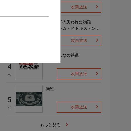
次回放送
(-)
ポンペイの失われた物語
WITH トム・ヒドルストン
3
声:平川大輔
次回放送
(-)
新・みんなの鉄道
4
次回放送
(-)
犠牲
5
次回放送
(-)
もっと見る