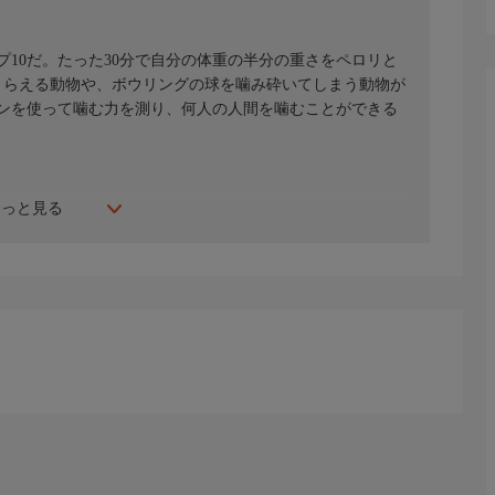
10だ。たった30分で自分の体重の半分の重さをペロリと
とらえる動物や、ボウリングの球を噛み砕いてしまう動物が
ンを使って噛む力を測り、何人の人間を噛むことができる
もっと見る