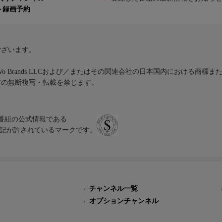
ト録画予約
ございます。
iVo Brands LLCおよび／またはその関連会社の日本国内における商標
材の無断複写・転載を禁じます。
、テレビ番組の公式情報である
スにのみ表記が許されているマークです。
チャンネル一覧
オプションチャンネル