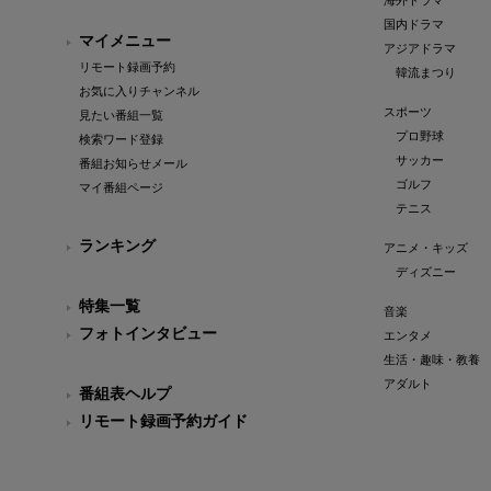
海外ドラマ
国内ドラマ
マイメニュー
アジアドラマ
リモート録画予約
韓流まつり
お気に入りチャンネル
スポーツ
見たい番組一覧
プロ野球
検索ワード登録
サッカー
番組お知らせメール
ゴルフ
マイ番組ページ
テニス
ランキング
アニメ・キッズ
ディズニー
特集一覧
音楽
フォトインタビュー
エンタメ
生活・趣味・教養
アダルト
番組表ヘルプ
リモート録画予約ガイド