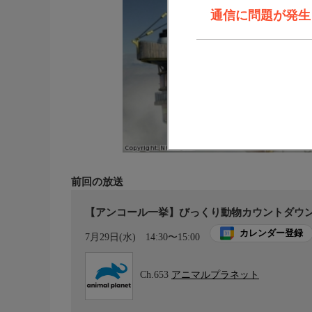
通信に問題が発生しま
前回の放送
【アンコール一挙】びっくり動物カウントダウン
カレンダー登録
7月29日(水)
14:30〜15:00
Ch.653
アニマルプラネット