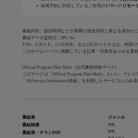
録画予約に対応しているご自宅のSTBへの
リモー
番組内容、放送時間などが実際の放送内容と異なる場合が
番組データ提供元：IPG Inc.
TiVo、Gガイド、G-GUIDE、およびGガイドロゴは、米国T
このホームページに掲載している記事・写真等あらゆる素
Official Program Data Mark（公式番組情報マーク）
このマークは「Official Program Data Mark」といい
「SI(Service Information)情報」を利用したサービ
番組表
ジャンル
番組検索
洋画
邦画
番組表・チラシPDF