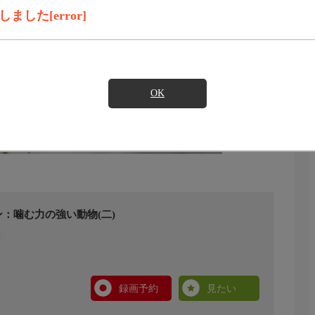
した[error]
OK
：噛む力の強い動物(二)
録画予約
見たい