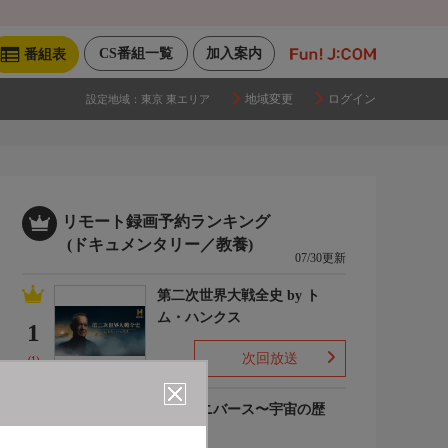
CS番組一覧
加入案内
番組表
地域変更
ログイン
設定地域：
東京 東エリア
リモート録画予約ランキング
(ドキュメンタリー／教養)
07/30更新
第二次世界大戦全史 by ト
ム・ハンクス
1
次回放送
(1)
ザ・ユニバース〜宇宙の歴
史〜S6
2