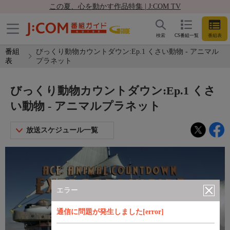
この夏、心を動かす作品特集 | J:COM TV
検索
CS番組一覧
番組表
番組
びっくり動物カウントダウン:Ep.1 くさい動物 - アニマル
表
プラネット
びっくり動物カウントダウン:Ep.1 くさ
い動物 - アニマルプラネット
放送スケジュール一覧
エラー
通信に問題が発生しました[error]