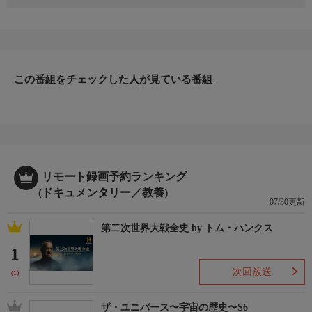
今回のカウントダウンは鼻をつまんで見たほうがいい。クサい動
物トップ10を紹介するのだ。ニオイを計測する番組独自のマシン
を使って動物のニオイ物質を分析する。ニオイは動物のガスや、
お尻や、息などから出る。ゾンビのようなスライムを出す動物、
お尻からクサいメッセージを出す動物、敵の目にタマネギのよう
なニオイを吹きかける動物も！
この番組をチェックした人が見ている番組
リモート録画予約ランキング
(ドキュメンタリー／教養)
07/30更新
第二次世界大戦全史 by トム・ハンクス
1
次回放送
(1)
ザ・ユニバース〜宇宙の歴史〜S6