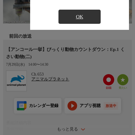
OK
前回の放送
【アンコール一挙】びっくり動物カウントダウン：Ep.1 く
さい動物(二)
7月29日(水)
14:00〜14:30
Ch.653
アニマルプラネット
カレンダー登録
アプリ視聴
放送中
番組詳細内容
もっと見る
番組詳細