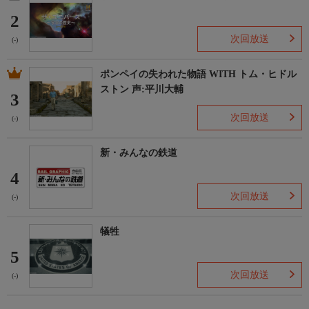
2
次回放送
(-)
ポンペイの失われた物語 WITH トム・ヒドル
ストン 声:平川大輔
3
次回放送
(-)
新・みんなの鉄道
4
次回放送
(-)
犠牲
5
次回放送
(-)