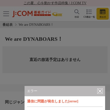
この夏、心を動かす作品特集 | J:COM TV
検索
CS番組一覧
番組表
番組表
We are DYNABOARS！
We are DYNABOARS！
直近の放送予定はありません
エラー
通信に問題が発生しました[error]
同じジャンルのおすすめ番組