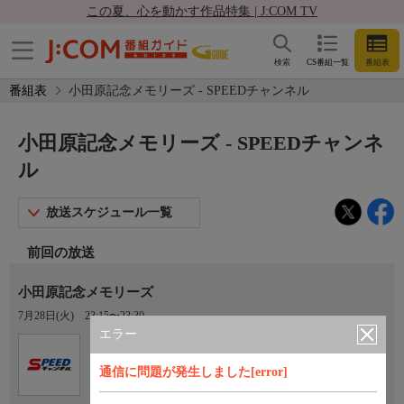
この夏、心を動かす作品特集 | J:COM TV
検索
CS番組一覧
番組表
番組表
小田原記念メモリーズ - SPEEDチャンネル
小田原記念メモリーズ - SPEEDチャンネ
ル
放送スケジュール一覧
前回の放送
小田原記念メモリーズ
7月28日(火)
23:15〜23:30
エラー
Ch.923
オプション
SPEEDチャンネル
通信に問題が発生しました[error]