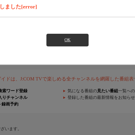
した[error]
OK
組ガイドは、J:COM TVで楽しめる全チャンネルを網羅した番組
検索ワード登録
気になる番組の
見たい番組
一覧への
入りチャンネル
登録した番組の最新情報をお知らせ
ト録画予約
ございます。