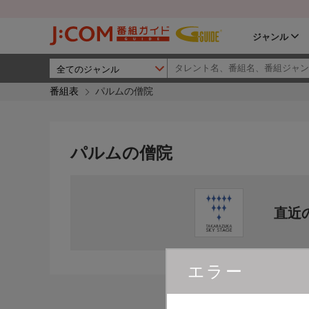
ジャンル
番組表
パルムの僧院
パルムの僧院
直近
エラー