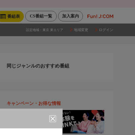
CS番組一覧
加入案内
番組表
地域変更
ログイン
設定地域：
東京 東エリア
同じジャンルのおすすめ番組
キャンペーン・お得な情報