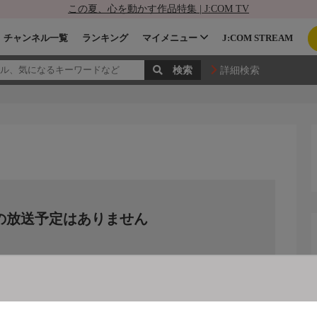
この夏、心を動かす作品特集 | J:COM TV
チャンネル一覧
ランキング
マイメニュー
J:COM STREAM
詳細検索
の放送予定はありません