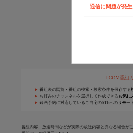
通信に問題が発生しま
J:COM番
番組表の閲覧・番組の検索・検索条件を保存する
お好みのチャンネルを選択して作成できる
お気に
録画予約に対応しているご自宅のSTBへの
リモー
番組内容、放送時間などが実際の放送内容と異なる場合が