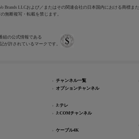
iVo Brands LLCおよび／またはその関連会社の日本国内における商標
材の無断複写・転載を禁じます。
、テレビ番組の公式情報である
スにのみ表記が許されているマークです。
チャンネル一覧
オプションチャンネル
J:テレ
J:COMチャンネル
ケーブル4K