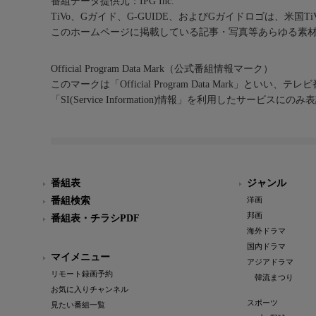
番組データ提供元：IPG Inc.
TiVo、Gガイド、G-GUIDE、およびGガイドロゴは、米国T
このホームページに掲載している記事・写真等あらゆる素
Official Program Data Mark（公式番組情報マーク）
このマークは「Official Program Data Mark」といい
「SI(Service Information)情報」を利用したサービ
番組表
ジャンル
番組検索
洋画
邦画
番組表・チラシPDF
海外ドラマ
国内ドラマ
マイメニュー
アジアドラマ
リモート録画予約
韓流まつり
お気に入りチャンネル
スポーツ
見たい番組一覧