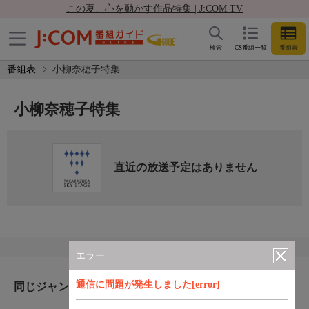
この夏、心を動かす作品特集 | J:COM TV
検索
CS番組一覧
番組表
番組表
小柳奈穂子特集
小柳奈穂子特集
直近の放送予定はありません
エラー
通信に問題が発生しました[error]
同じジャンルのおすすめ番組