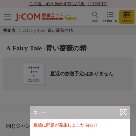
この夏、心を動かす作品特集 | J:COM TV
検索
CS番組一覧
番組表
番組表
A Fairy Tale -青い薔薇の精-
A Fairy Tale -青い薔薇の精-
直近の放送予定はありません
エラー
通信に問題が発生しました[error]
同じジャンルのおすすめ番組