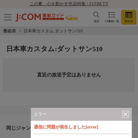
この夏、心を動かす作品特集 | J:COM TV
検索
CS番組一覧
番組表
番組表
日本車カスタム:ダットサン510
日本車カスタム:ダットサン510
直近の放送予定はありません
エラー
通信に問題が発生しました[error]
同じジャンルのおすすめ番組