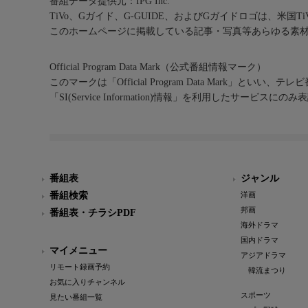
番組データ提供元：IPG Inc.
TiVo、Gガイド、G-GUIDE、およびGガイドロゴは、米国T
このホームページに掲載している記事・写真等あらゆる素
Official Program Data Mark（公式番組情報マーク）
このマークは「Official Program Data Mark」といい
「SI(Service Information)情報」を利用したサービ
番組表
ジャンル
番組検索
洋画
邦画
番組表・チラシPDF
海外ドラマ
国内ドラマ
マイメニュー
アジアドラマ
リモート録画予約
韓流まつり
お気に入りチャンネル
スポーツ
見たい番組一覧