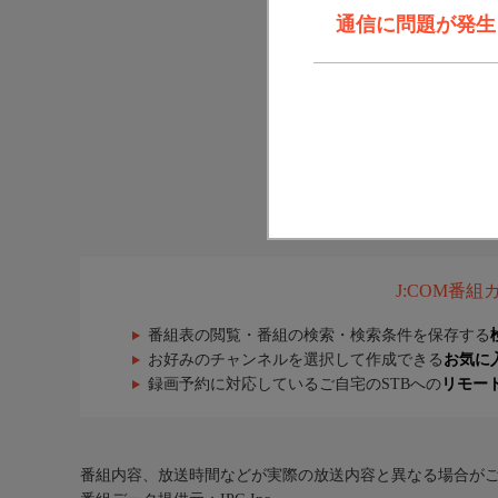
通信に問題が発生しま
J:COM番
番組表の閲覧・番組の検索・検索条件を保存する
お好みのチャンネルを選択して作成できる
お気に
録画予約に対応しているご自宅のSTBへの
リモー
番組内容、放送時間などが実際の放送内容と異なる場合が