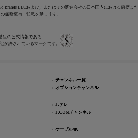
iVo Brands LLCおよび／またはその関連会社の日本国内における商標
材の無断複写・転載を禁じます。
、テレビ番組の公式情報である
スにのみ表記が許されているマークです。
チャンネル一覧
オプションチャンネル
J:テレ
J:COMチャンネル
ケーブル4K