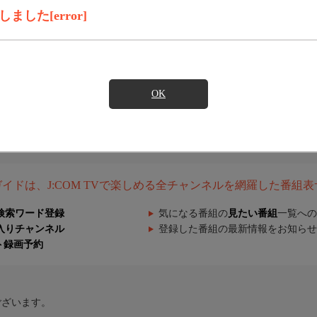
した[error]
OK
組ガイドは、J:COM TVで楽しめる全チャンネルを網羅した番組
検索ワード登録
気になる番組の
見たい番組
一覧への
入りチャンネル
登録した番組の最新情報をお知らせ
ト録画予約
ございます。