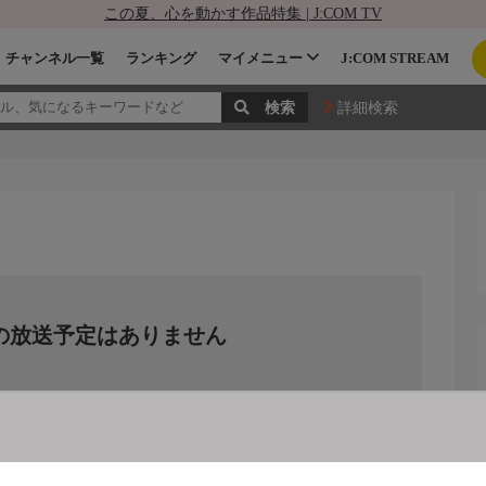
この夏、心を動かす作品特集 | J:COM TV
チャンネル一覧
ランキング
マイメニュー
J:COM STREAM
詳細検索
の放送予定はありません