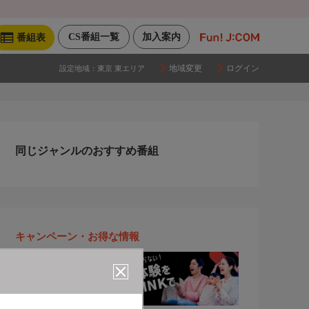
CS番組一覧
加入案内
番組表
地域変更
ログイン
設定地域：
東京 東エリア
同じジャンルのおすすめ番組
キャンペーン・お得な情報