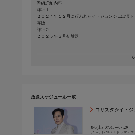
番組詳細内容
詳細１
２０２４年１２月に行われたイ・ジョンジェ出演ド
幕版
詳細２
２０２５年２月初放送
放送スケジュール一覧
コリスタ☆イ・ジ
8/8(土)
07:05～07:20
メ〜テレNEXT ドラマ・