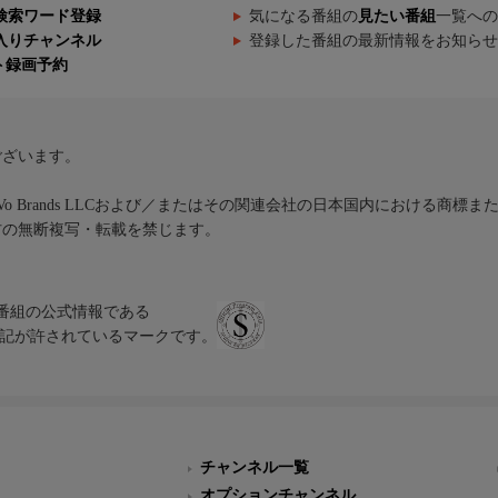
検索ワード登録
気になる番組の
見たい番組
一覧への
入りチャンネル
登録した番組の最新情報をお知らせ
ト録画予約
ございます。
iVo Brands LLCおよび／またはその関連会社の日本国内における商標
材の無断複写・転載を禁じます。
、テレビ番組の公式情報である
スにのみ表記が許されているマークです。
チャンネル一覧
オプションチャンネル