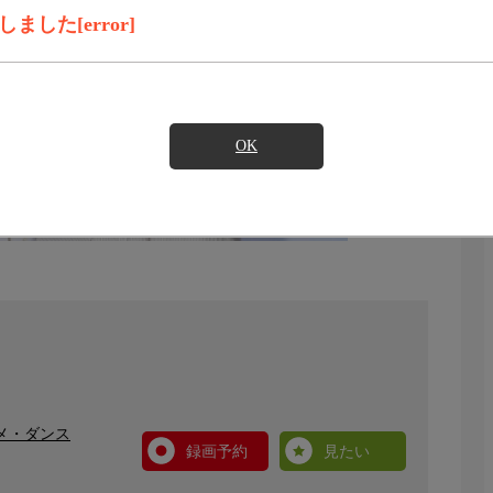
した[error]
OK
タメ・ダンス
録画予約
見たい