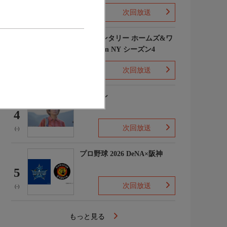
次回放送
(1)
エレメンタリー ホームズ&ワ
トソン in NY シーズン4
3
次回放送
(2)
下山メシ
4
次回放送
(-)
プロ野球 2026 DeNA×阪神
5
次回放送
(-)
もっと見る