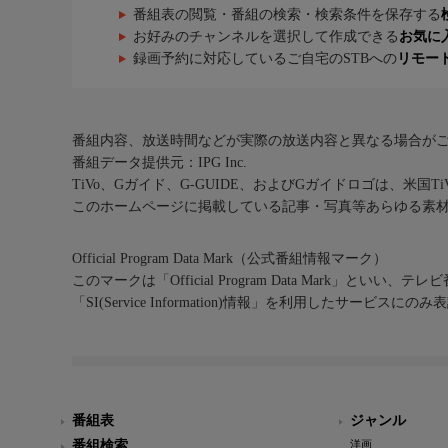
番組表の閲覧・番組の検索・検索条件を保存する
お好みのチャンネルを選択して作成できる
お気に
録画予約に対応しているご自宅のSTBへの
リモー
番組内容、放送時間などが実際の放送内容と異なる場合が
番組データ提供元：IPG Inc.
TiVo、Gガイド、G-GUIDE、およびGガイドロゴは、米国T
このホームページに掲載している記事・写真等あらゆる素
Official Program Data Mark（公式番組情報マーク）
このマークは「Official Program Data Mark」といい
「SI(Service Information)情報」を利用したサービ
番組表
ジャンル
番組検索
洋画