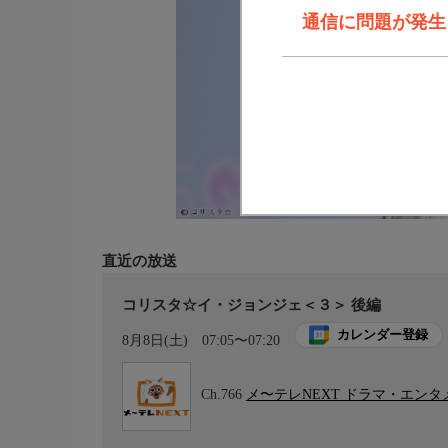
通信に問題が発生しま
直近の放送
コリスタ☆イ・ジョンジェ＜３＞ 後編
カレンダー登録
8月8日(土)
07:05〜07:20
Ch.766
メ〜テレNEXT ドラマ・エン