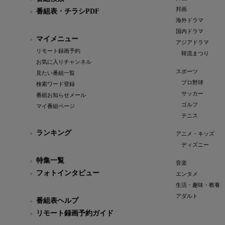
邦画
番組表・チラシPDF
海外ドラマ
国内ドラマ
マイメニュー
アジアドラマ
リモート録画予約
韓流まつり
お気に入りチャンネル
スポーツ
見たい番組一覧
プロ野球
検索ワード登録
サッカー
番組お知らせメール
ゴルフ
マイ番組ページ
テニス
ランキング
アニメ・キッズ
ディズニー
特集一覧
音楽
フォトインタビュー
エンタメ
生活・趣味・教養
アダルト
番組表ヘルプ
リモート録画予約ガイド