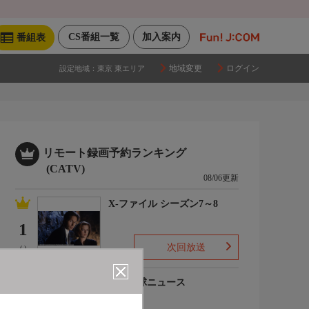
CS番組一覧
加入案内
番組表
地域変更
ログイン
設定地域：
東京 東エリア
リモート録画予約ランキング
(CATV)
08/06更新
X-ファイル シーズン7～8
1
次回放送
(-)
プロ野球ニュース
2