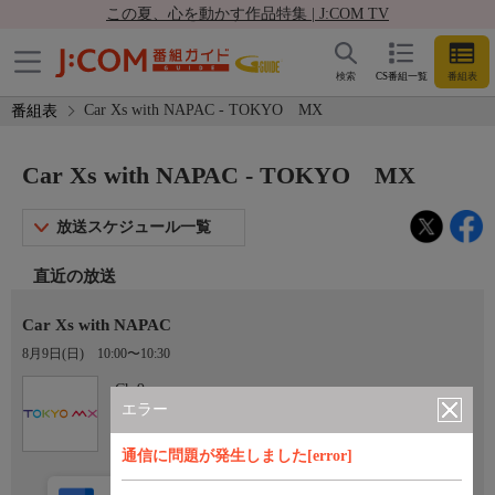
この夏、心を動かす作品特集 | J:COM TV
検索
CS番組一覧
番組表
Car Xs with NAPAC - TOKYO MX
番組表
Car Xs with NAPAC - TOKYO MX
放送スケジュール一覧
直近の放送
Car Xs with NAPAC
8月9日(日)
10:00〜10:30
Ch.9
TOKYO MX
エラー
通信に問題が発生しました[error]