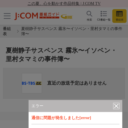
この夏、心を動かす作品特集 | J:COM TV
検索
CS番組一覧
番組表
番組
夏樹静子サスペンス 霧氷〜イソベン・里村タマミの事件
表
簿〜
夏樹静子サスペンス 霧氷〜イソベン・
里村タマミの事件簿〜
直近の放送予定はありません
エラー
通信に問題が発生しました[error]