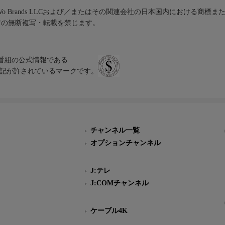
iVo Brands LLCおよび／またはその関連会社の日本国内における商標
材の無断複写・転載を禁じます。
、テレビ番組の公式情報である
スにのみ表記が許されているマークです。
チャンネル一覧
オプションチャンネル
J:テレ
J:COMチャンネル
ケーブル4K