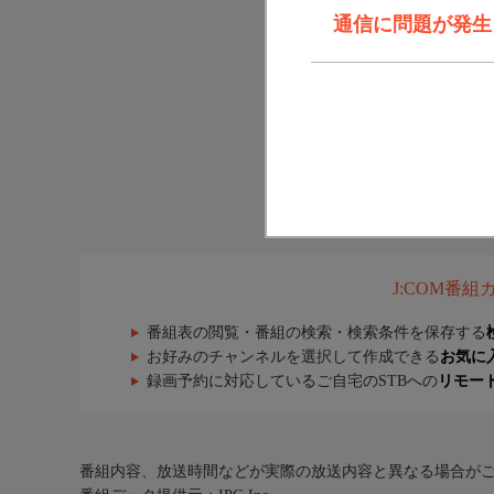
通信に問題が発生しま
J:COM番
番組表の閲覧・番組の検索・検索条件を保存する
お好みのチャンネルを選択して作成できる
お気に
録画予約に対応しているご自宅のSTBへの
リモー
番組内容、放送時間などが実際の放送内容と異なる場合が