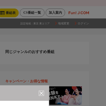
CS番組一覧
加入案内
番組表
地域変更
ログイン
設定地域：
東京 東エリア
同じジャンルのおすすめ番組
キャンペーン・お得な情報