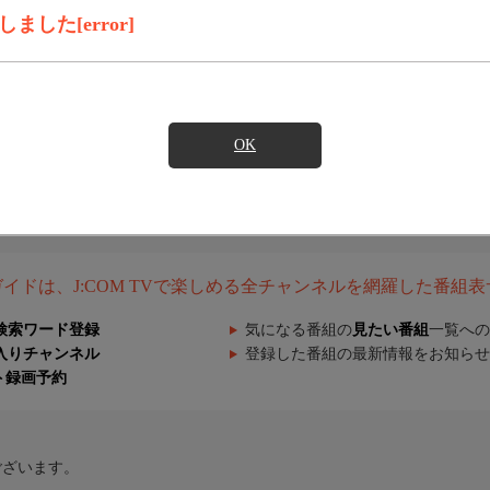
した[error]
OK
組ガイドは、J:COM TVで楽しめる全チャンネルを網羅した番組
検索ワード登録
気になる番組の
見たい番組
一覧への
入りチャンネル
登録した番組の最新情報をお知らせ
ト録画予約
ございます。