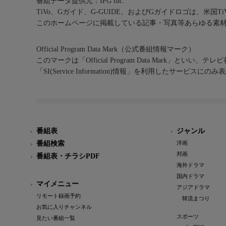
番組データ提供元：IPG Inc.
TiVo、Gガイド、G-GUIDE、およびGガイドロゴは、米国T
このホームページに掲載している記事・写真等あらゆる素
Official Program Data Mark（公式番組情報マーク）
このマークは「Official Program Data Mark」といい
「SI(Service Information)情報」を利用したサービ
番組表
ジャンル
番組検索
洋画
邦画
番組表・チラシPDF
海外ドラマ
国内ドラマ
マイメニュー
アジアドラマ
リモート録画予約
韓流まつり
お気に入りチャンネル
スポーツ
見たい番組一覧