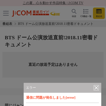
この夏、心を動かす作品特集 | J:COM TV
検索
CS番組一覧
番組表
番組表
BTS ドーム公演放送直前!2018.11密着ドキュメント
BTS ドーム公演放送直前!2018.11密着ド
キュメント
直近の放送予定はありません
エラー
通信に問題が発生しました[error]
同じジャンルのおすすめ番組