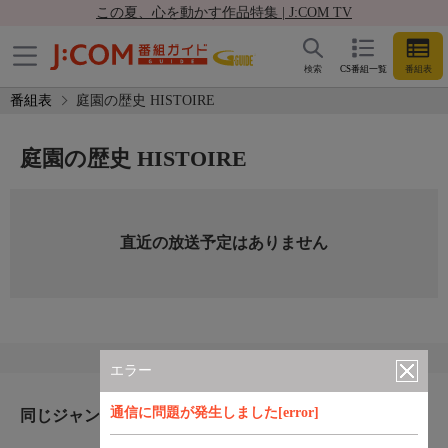
この夏、心を動かす作品特集 | J:COM TV
検索
CS番組一覧
番組表
番組表
庭園の歴史 HISTOIRE
庭園の歴史 HISTOIRE
直近の放送予定はありません
エラー
通信に問題が発生しました[error]
同じジャンルのおすすめ番組