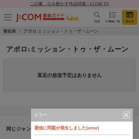
この夏、心を動かす作品特集 | J:COM TV
検索
CS番組一覧
番組表
番組表
アポロ:ミッション・トゥ・ザ・ムーン
アポロ:ミッション・トゥ・ザ・ムーン
直近の放送予定はありません
エラー
通信に問題が発生しました[error]
同じジャンルのおすすめ番組