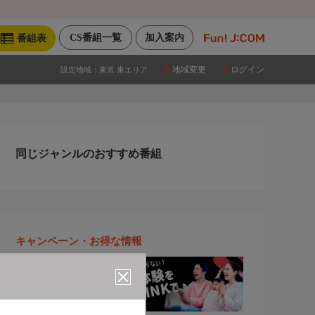
CS番組一覧
加入案内
番組表
地域変更
ログイン
設定地域：
東京 東エリア
同じジャンルのおすすめ番組
キャンペーン・お得な情報