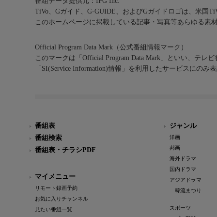
番組データ提供元：IPG Inc.
TiVo、Gガイド、G-GUIDE、およびGガイドロゴは、米国T
このホームページに掲載している記事・写真等あらゆる素
Official Program Data Mark（公式番組情報マーク）
このマークは「Official Program Data Mark」といい
「SI(Service Information)情報」を利用したサービ
番組表
ジャンル
番組検索
洋画
邦画
番組表・チラシPDF
海外ドラマ
国内ドラマ
マイメニュー
アジアドラマ
リモート録画予約
韓流まつり
お気に入りチャンネル
スポーツ
見たい番組一覧