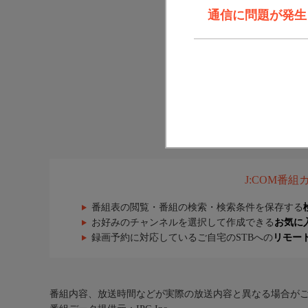
通信に問題が発生しま
J:COM番
番組表の閲覧・番組の検索・検索条件を保存する
お好みのチャンネルを選択して作成できる
お気に
録画予約に対応しているご自宅のSTBへの
リモー
番組内容、放送時間などが実際の放送内容と異なる場合が