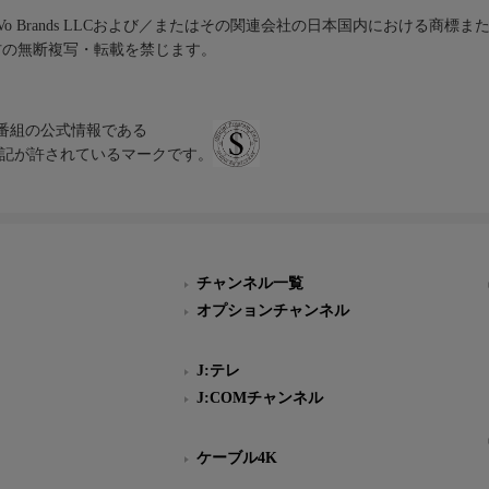
iVo Brands LLCおよび／またはその関連会社の日本国内における商標
材の無断複写・転載を禁じます。
、テレビ番組の公式情報である
スにのみ表記が許されているマークです。
チャンネル一覧
オプションチャンネル
J:テレ
J:COMチャンネル
ケーブル4K