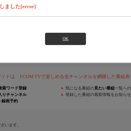
した[error]
OK
組ガイドは、J:COM TVで楽しめる全チャンネルを網羅した番組
検索ワード登録
気になる番組の
見たい番組
一覧への
入りチャンネル
登録した番組の最新情報をお知らせ
ト録画予約
ございます。