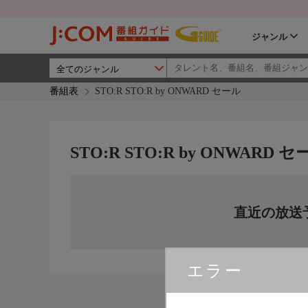
ジャンル
番組表
STO:R STO:R by ONWARD セール
STO:R STO:R by ONWARD 
直近の放送
エラー