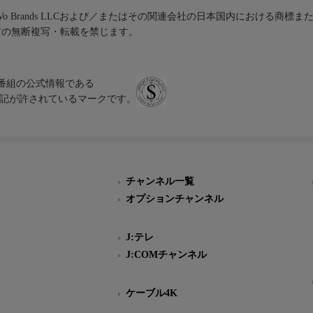
iVo Brands LLCおよび／またはその関連会社の日本国内における商標
材の無断複写・転載を禁じます。
、テレビ番組の公式情報である
スにのみ表記が許されているマークです。
チャンネル一覧
オプションチャンネル
J:テレ
J:COMチャンネル
ケーブル4K