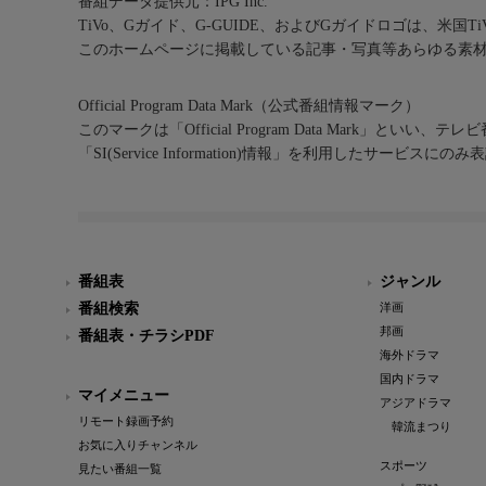
番組データ提供元：IPG Inc.
TiVo、Gガイド、G-GUIDE、およびGガイドロゴは、米国T
このホームページに掲載している記事・写真等あらゆる素
Official Program Data Mark（公式番組情報マーク）
このマークは「Official Program Data Mark」といい
「SI(Service Information)情報」を利用したサービ
番組表
ジャンル
番組検索
洋画
邦画
番組表・チラシPDF
海外ドラマ
国内ドラマ
マイメニュー
アジアドラマ
リモート録画予約
韓流まつり
お気に入りチャンネル
スポーツ
見たい番組一覧