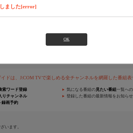
した[error]
OK
組ガイドは、J:COM TVで楽しめる全チャンネルを網羅した番組
検索ワード登録
気になる番組の
見たい番組
一覧への
入りチャンネル
登録した番組の最新情報をお知らせ
ト録画予約
ございます。