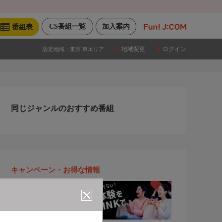
CS番組一覧
加入案内
番組表
地域変更
ログイン
設定地域：
東京 東エリア
同じジャンルのおすすめ番組
キャンペーン・お得な情報