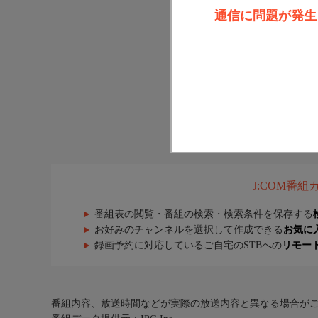
通信に問題が発生しま
J:COM番
番組表の閲覧・番組の検索・検索条件を保存する
お好みのチャンネルを選択して作成できる
お気に
録画予約に対応しているご自宅のSTBへの
リモー
番組内容、放送時間などが実際の放送内容と異なる場合が