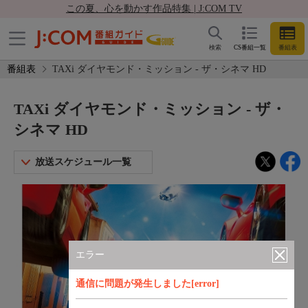
この夏、心を動かす作品特集 | J:COM TV
検索
CS番組一覧
番組表
番組表
TAXi ダイヤモンド・ミッション - ザ・シネマ HD
TAXi ダイヤモンド・ミッション - ザ・
シネマ HD
放送スケジュール一覧
エラー
通信に問題が発生しました[error]