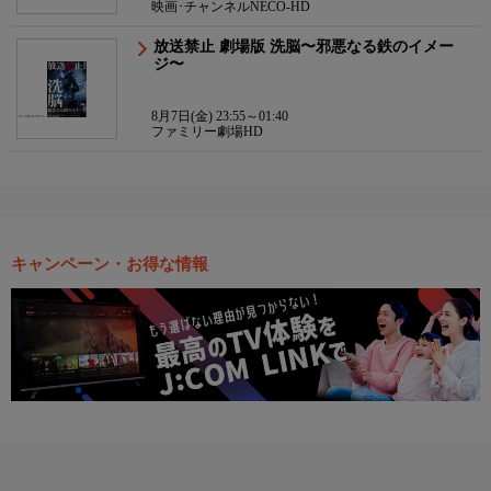
映画･チャンネルNECO-HD
放送禁止 劇場版 洗脳〜邪悪なる鉄のイメー
ジ〜
8月7日(金) 23:55～01:40
ファミリー劇場HD
キャンペーン・お得な情報