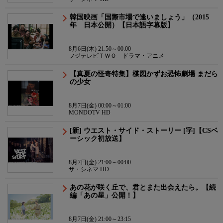
韓国映画「国際市場で逢いましょう」（2015
年 日本公開）【日本語字幕版】
8月6日(木) 21:50～00:00
フジテレビＴＷＯ ドラマ・アニメ
【真夏の怪奇特集】楳図かずお恐怖劇場 まだら
の少女
8月7日(金) 00:00～01:00
MONDOTV HD
[新] ウエスト・サイド・ストーリー [字]【CSベ
ーシック初放送】
8月7日(金) 21:00～00:00
ザ・シネマ HD
あの花が咲く丘で、君とまた出会えたら。【続
編「あの星」公開！】
8月7日(金) 21:00～23:15