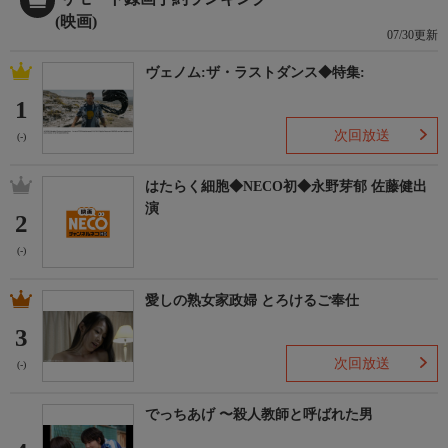
(映画)
07/30更新
ヴェノム:ザ・ラストダンス◆特集:
1
次回放送
(-)
はたらく細胞◆NECO初◆永野芽郁 佐藤健出
演
2
(-)
愛しの熟女家政婦 とろけるご奉仕
3
次回放送
(-)
でっちあげ 〜殺人教師と呼ばれた男