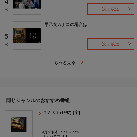
4
次回放送
(-)
早乙女カナコの場合は
5
次回放送
(-)
もっと見る
同じジャンルのおすすめ番組
ＴＡＸｉ(1997) [字]
8月6日(木) 21:00～22:50
ザ・シネマ HD