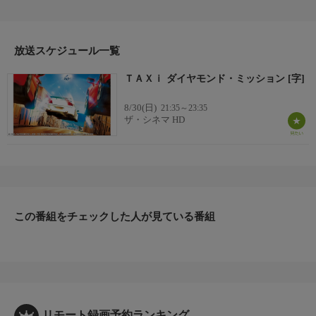
ンボルギーニなどの高級車とのカーチェイスは必見！(2018年・
フランス・103分・カラー)
【監督・脚本】フランク・ガスタンビドゥ
【出演】フランク・ガスタンビドゥ、マリク・ベンタラ、ベルナ
放送スケジュール一覧
ール・ファルシー、サルヴァトーレ・エスポジトほか
ＴＡＸｉ ダイヤモンド・ミッション [字]
8/30(日)
21:35～23:35
ザ・シネマ HD
この番組をチェックした人が見ている番組
リモート録画予約ランキング