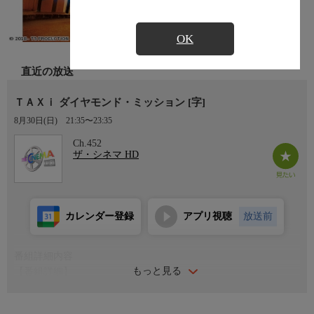
OK
直近の放送
ＴＡＸｉ ダイヤモンド・ミッション [字]
8月30日(日)
21:35〜23:35
Ch.452
ザ・シネマ HD
カレンダー登録
アプリ視聴
放送前
番組詳細内容
もっと見る
【番組詳細】
秘密兵器が超満載！純白のプジョー407が砂漠、マルセイユの
街、地中海、さらには空まで駆け巡る！敵が駆るフェラーリ、ラ