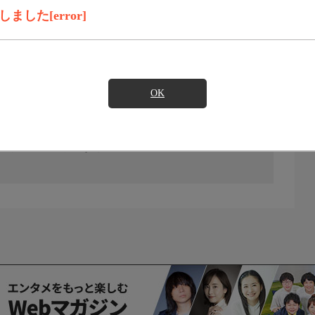
した[error]
OK
の放送予定はありません