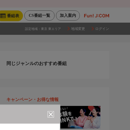
CS番組一覧
加入案内
番組表
地域変更
ログイン
設定地域：
東京 東エリア
同じジャンルのおすすめ番組
キャンペーン・お得な情報