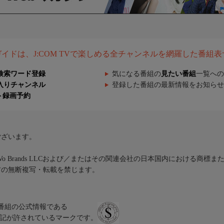
組ガイドは、J:COM TVで楽しめる全チャンネルを網羅した番組
検索ワード登録
気になる番組の
見たい番組
一覧への
入りチャンネル
登録した番組の最新情報をお知らせ
ト録画予約
ございます。
iVo Brands LLCおよび／またはその関連会社の日本国内における商標
材の無断複写・転載を禁じます。
、テレビ番組の公式情報である
スにのみ表記が許されているマークです。