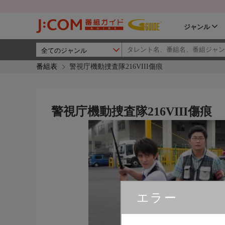
ジャンル
番組表
警視庁機動捜査隊216VIII傷痕
警視庁機動捜査隊216VIII傷痕
エラー