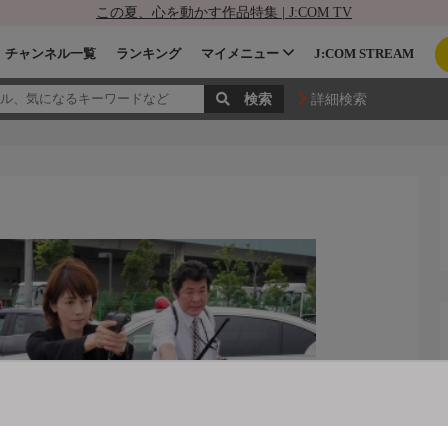
この夏、心を動かす作品特集 | J:COM TV
チャンネル一覧
ランキング
マイメニュー
J:COM STREAM
詳細検索