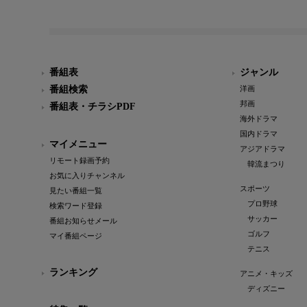
番組表
ジャンル
番組検索
洋画
邦画
番組表・チラシPDF
海外ドラマ
国内ドラマ
マイメニュー
アジアドラマ
リモート録画予約
韓流まつり
お気に入りチャンネル
スポーツ
見たい番組一覧
プロ野球
検索ワード登録
サッカー
番組お知らせメール
ゴルフ
マイ番組ページ
テニス
ランキング
アニメ・キッズ
ディズニー