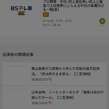
プロ野球 中日×巨人首位争い巨人と猛
お知らせ
追で上位視界にとらえる中日の命運分け
◆延長時、そのまま中継をご覧になる場合は『BS172ch』を選局
る一戦[多]
してください。
4K
（※最大延長24時00分まで）
8/14(金)
18:00～20:54
BSテレ東 4K
映像について
この番組は、ＢＳテレ東（２Ｋ）放送番組を４Ｋにアップコンバ
ートして放送しています。
出演者の関連記事
栗山英樹が三原脩から学んだ究極の選手起用
法。「虎は虎のまま使え」【二宮清純】
2026/03/19
山本由伸、ノーヒッターならず 「最後は自分が
選んだボール」【二宮清純】
2025/10/02