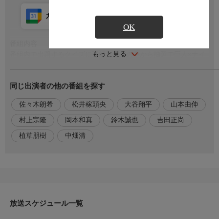
カレンダー登録
アプリ視聴
放送前
OK
番組内容
もっと見る
番組内で出題するクイズに正解した方の中から抽選で巨人×ナイ
キ・ジョーダンブランドのユニフォームとキャップを４名様にプ
レゼント企画を実施！「真夏を制する者はペナントを制す」をテ
同じ出演者の他の番組を探す
ーマにした真夏に生まれたドラマをイニング間に特集！このドキ
ュメンタリーのなかにクイズの答えが隠されています！
佐々木朗希
松井稼頭央
大谷翔平
山本由伸
さらに、ドジャース大谷翔平、山本由伸、佐々木朗希、村上宗
隆、岡本和真、鈴木誠也、吉田正尚などMLB選手の最新情報をお
村上宗隆
岡本和真
鈴木誠也
吉田正尚
届け
植草朋樹
中畑清
出演者
解説 中畑清（元巨人、アテネ五輪日本代表監督代行、DeNA初
代監督）
松井稼頭央（西武‐ニューヨーク・メッツ‐コロラド・ロッキーズ‐
ヒューストン・アストロズ‐楽天‐西武‐西武監督）
放送スケジュール一覧
実況 植草朋樹（テレビ東京アナウンサー）