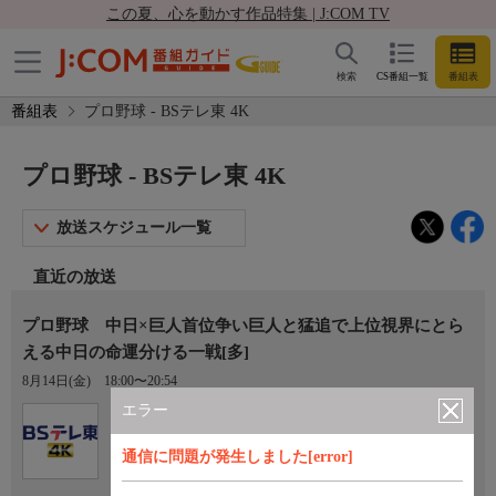
この夏、心を動かす作品特集 | J:COM TV
検索
CS番組一覧
番組表
番組表
プロ野球 - BSテレ東 4K
プロ野球 - BSテレ東 4K
放送スケジュール一覧
直近の放送
プロ野球 中日×巨人首位争い巨人と猛追で上位視界にとら
える中日の命運分ける一戦[多]
8月14日(金)
18:00〜20:54
エラー
Ch.171
BSテレ東 4K
通信に問題が発生しました[error]