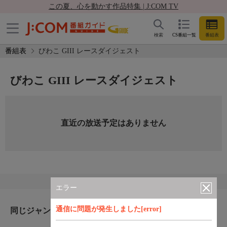
この夏、心を動かす作品特集 | J:COM TV
検索
CS番組一覧
番組表
番組表
びわこ GIII レースダイジェスト
びわこ GIII レースダイジェスト
直近の放送予定はありません
エラー
通信に問題が発生しました[error]
同じジャンルのおすすめ番組