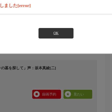
した[error]
OK
の墓を探して」声：坂本真綾[二]
録画予約
見たい