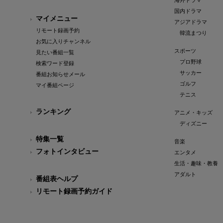
海外ドラマ
国内ドラマ
マイメニュー
アジアドラマ
リモート録画予約
韓流まつり
お気に入りチャンネル
スポーツ
見たい番組一覧
プロ野球
検索ワード登録
サッカー
番組お知らせメール
ゴルフ
マイ番組ページ
テニス
ランキング
アニメ・キッズ
ディズニー
特集一覧
音楽
フォトインタビュー
エンタメ
生活・趣味・教養
アダルト
番組表ヘルプ
リモート録画予約ガイド