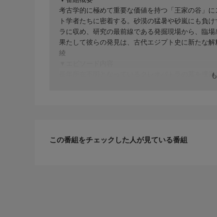
考古学的に極めて重要な価値を持つ「王家の谷」に
ト学者たちに密着する。砂漠の猛暑や砂嵐にも負け
ラに収め、研究の最前線である発掘現場から、臨場
果たして彼らの発見は、古代エジプト史に新たな解
綾
▼エピソード内容
長年所在不明となっているクレオパトラの墓を捜索
く。ある研究者らは、地中海の底に沈む古代アレク
転身したある学者は、クレオパトラにゆかりのある
る。一方、スペインの研究チームはCTスキャンを使
この番組をチェックした人が見ている番組