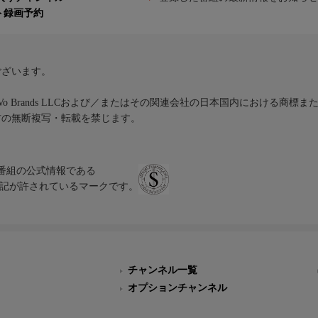
ト録画予約
ございます。
iVo Brands LLCおよび／またはその関連会社の日本国内における商標
材の無断複写・転載を禁じます。
、テレビ番組の公式情報である
スにのみ表記が許されているマークです。
チャンネル一覧
オプションチャンネル