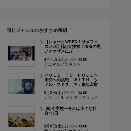
同じジャンルのおすすめ番組
【シャークWEEK！サメフェ
ス2026】[新]大捜索！深海の黒
いアオザメ(二)
8月7日(金) 23:00～00:00
アニマルプラネット
ＰＯＬＥ ＴＯ ＰＯＬＥ〜
未知への挑戦 ＷＩＴＨ ウ
ィル・スミス 声：東地宏樹
8月8日(土) 03:00～04:00
ナショナル ジオグラフィック
[新]小学校〜それは小さな社
会〜(日)
8月8日(土) 22:00～00:00
ディスカバリーチャンネル