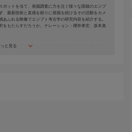
スポットを当て、発掘調査に力を注ぐ様々な国籍のエジプ
ず、最新技術と直感を頼りに発掘を続けるその活動をカメ
感あふれる映像でエジプト考古学の研究内容を紹介する。
釈をもたらすだろうか。ナレーション：櫻井孝宏、坂本真
する人々を追いながら、その人物像や人生をひも解いてい
もっと見る
サンドリアの痕跡に墓の手がかりを捜す。また弁護士から
遺跡の地下でレーダー調査を行い、思いがけない発見を得
い、4000年前のミイラの人物像や隠された財宝を調べる。