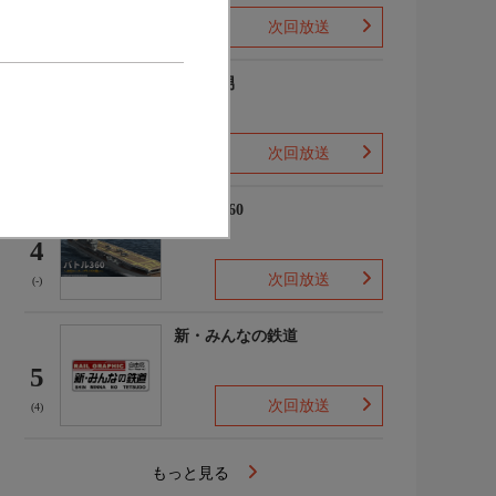
次回放送
(2)
ザ・森男
3
次回放送
(-)
バトル360
4
次回放送
(-)
新・みんなの鉄道
5
次回放送
(4)
もっと見る