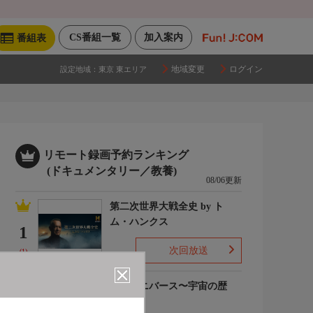
CS番組一覧
加入案内
番組表
地域変更
ログイン
設定地域：
東京 東エリア
リモート録画予約ランキング
(ドキュメンタリー／教養)
08/06更新
第二次世界大戦全史 by ト
ム・ハンクス
1
次回放送
(1)
ザ・ユニバース〜宇宙の歴
史〜S6
2