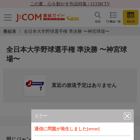
この夏、心を動かす作品特集 | J:COM TV
検索
CS番組一覧
番組表
番組表
全日本大学野球選手権 準決勝 〜神宮球場〜
全日本大学野球選手権 準決勝 〜神宮球
場〜
直近の放送予定はありません
エラー
通信に問題が発生しました[error]
同じジャンルのおすすめ番組