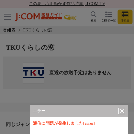
この夏、心を動かす作品特集 | J:COM TV
検索
CS番組一覧
番組表
番組表
TKUくらしの窓
TKUくらしの窓
直近の放送予定はありません
エラー
通信に問題が発生しました[error]
同じジャンルのおすすめ番組