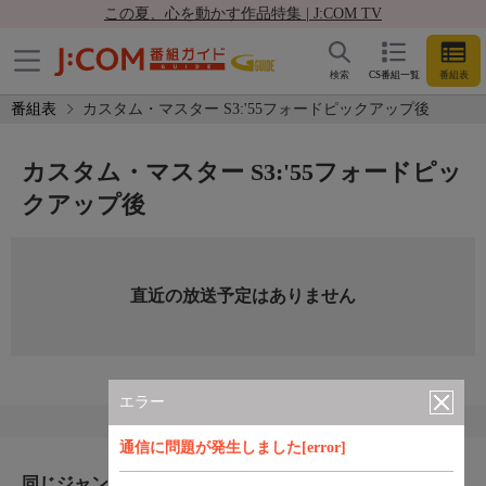
この夏、心を動かす作品特集 | J:COM TV
検索
CS番組一覧
番組表
番組表
カスタム・マスター S3:'55フォードピックアップ後
カスタム・マスター S3:'55フォードピッ
クアップ後
直近の放送予定はありません
エラー
通信に問題が発生しました[error]
同じジャンルのおすすめ番組