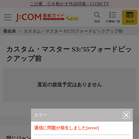
この夏、心を動かす作品特集 | J:COM TV
検索
CS番組一覧
番組表
番組表
カスタム・マスター S3:'55フォードピックアップ前
カスタム・マスター S3:'55フォードピッ
クアップ前
直近の放送予定はありません
エラー
通信に問題が発生しました[error]
同じジャンルのおすすめ番組