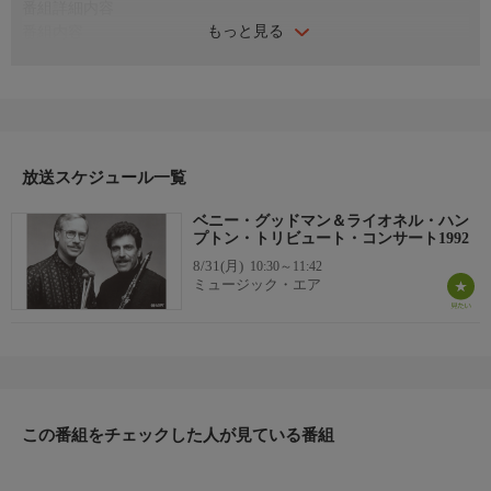
番組詳細内容
もっと見る
番組内容
ベニー・グッドマンとライオネル・ハンプトンの30年代〜40年代
の時期に焦点を当てたトリビュート・コンサート。
ジャズ・クラリネット界の巨匠エディ・ダニエルズ、ジャズ界の
巨匠のヴィブラフォン奏者ゲイリー・バートン、日本を代表する
世界的ピアニスト小曽根真等が出演。
番組内容続き
放送スケジュール一覧
《曲目》「Air Mail Special」 「Stompin' at the Savoy」 「Moon
ベニー・グッドマン＆ライオネル・ハン
Glow」 「After You've Gone」 「Let's Dance」 「Opus
プトン・トリビュート・コンサート1992
Half」 「Memories of You」 「Sing， Sing， Sing」 「Grand
8/31(月)
10:30～11:42
Slam」 「Avalon」
ミュージック・エア
この番組をチェックした人が見ている番組