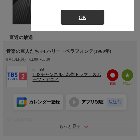
OK
直近の放送
音楽の巨人たち #4 ハリー・ベラフォンテ(1960年)
8月10日(月)
02:00〜03:30
Ch.556
TBSチャンネル2 名作ドラマ・スポ
ーツ・アニメ
カレンダー登録
アプリ視聴
放送前
番組詳細内容
もっと見る
出演者
ハリー・ベラフォンテ