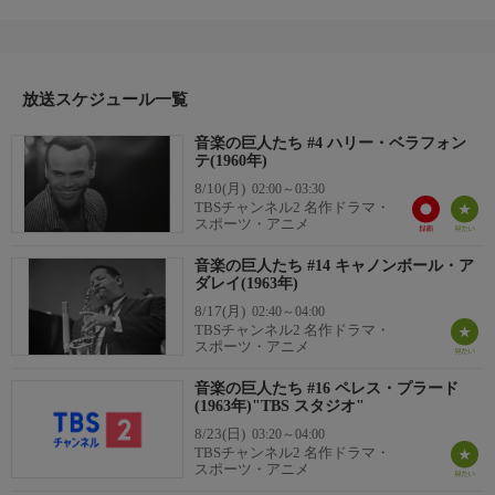
番組内容
TBSが保有する映像ライブラリーから半世紀の時を経て発掘され
た貴重な洋楽・ジャズの巨匠たちの名演を放送。第4回は、ジャ
マイカの港湾荷役労働者の歌を元に作られた「バナナ・ボート」
が世界的なヒットを記録した“ハリー・ベラフォンテ”。1960年に
放送スケジュール一覧
初来日を果たした際に産経ホールで行った公演で、「マティル
音楽の巨人たち #4 ハリー・ベラフォン
ダ」「さらばジャマイカ」などはもちろん、代表曲「バナナ・ボ
テ(1960年)
ート」も歌います。
8/10(月)
02:00～03:30
制作
TBSチャンネル2 名作ドラマ・
1960
スポーツ・アニメ
ディレクター
音楽の巨人たち #14 キャノンボール・ア
渡辺正文
ダレイ(1963年)
8/17(月)
02:40～04:00
TBSチャンネル2 名作ドラマ・
スポーツ・アニメ
音楽の巨人たち #16 ペレス・プラード
(1963年)"TBS スタジオ"
8/23(日)
03:20～04:00
TBSチャンネル2 名作ドラマ・
スポーツ・アニメ