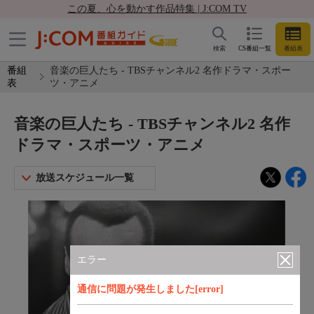
この夏、心を動かす作品特集 | J:COM TV
検索
CS番組一覧
番組表
番組
音楽の巨人たち - TBSチャンネル2 名作ドラマ・スポー
表
ツ・アニメ
音楽の巨人たち - TBSチャンネル2 名作
ドラマ・スポーツ・アニメ
放送スケジュール一覧
エラー
通信に問題が発生しました[error]