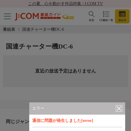
この夏、心を動かす作品特集 | J:COM TV
検索
CS番組一覧
番組表
番組表
国連チャーター機DC-6
国連チャーター機DC-6
直近の放送予定はありません
エラー
通信に問題が発生しました[error]
同じジャンルのおすすめ番組