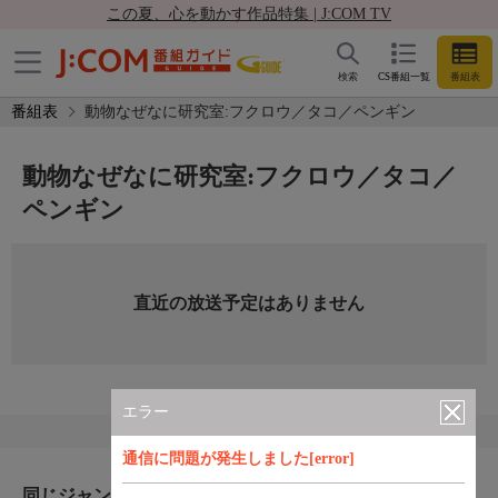
この夏、心を動かす作品特集 | J:COM TV
検索
CS番組一覧
番組表
番組表
動物なぜなに研究室:フクロウ／タコ／ペンギン
動物なぜなに研究室:フクロウ／タコ／
ペンギン
直近の放送予定はありません
エラー
通信に問題が発生しました[error]
同じジャンルのおすすめ番組