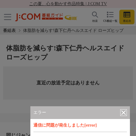
この夏、心を動かす作品特集 | J:COM TV
検索
CS番組一覧
番組表
番組表
体脂肪を減らす!森下仁丹ヘルスエイド ローズヒップ
体脂肪を減らす!森下仁丹ヘルスエイド
ローズヒップ
直近の放送予定はありません
エラー
通信に問題が発生しました[error]
同じジャンルのおすすめ番組