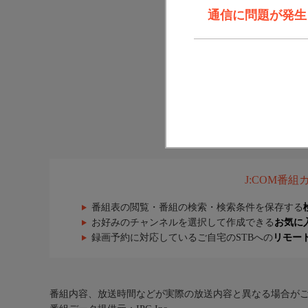
通信に問題が発生しま
J:COM番
番組表の閲覧・番組の検索・検索条件を保存する
お好みのチャンネルを選択して作成できる
お気に
録画予約に対応しているご自宅のSTBへの
リモー
番組内容、放送時間などが実際の放送内容と異なる場合が