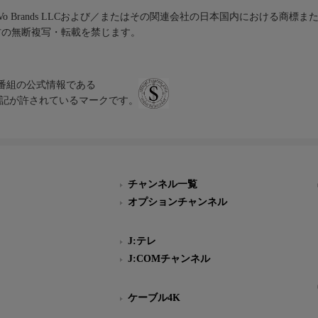
iVo Brands LLCおよび／またはその関連会社の日本国内における商標
材の無断複写・転載を禁じます。
、テレビ番組の公式情報である
スにのみ表記が許されているマークです。
チャンネル一覧
オプションチャンネル
J:テレ
J:COMチャンネル
ケーブル4K