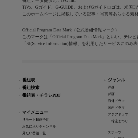
番組データ提供元：IPG Inc.
TiVo、Gガイド、G-GUIDE、およびGガイドロゴは、米国T
このホームページに掲載している記事・写真等あらゆる素
Official Program Data Mark（公式番組情報マーク）
このマークは「Official Program Data Mark」といい
「SI(Service Information)情報」を利用したサービ
番組表
ジャンル
番組検索
洋画
邦画
番組表・チラシPDF
海外ドラマ
国内ドラマ
マイメニュー
アジアドラマ
リモート録画予約
韓流まつり
お気に入りチャンネル
スポーツ
見たい番組一覧