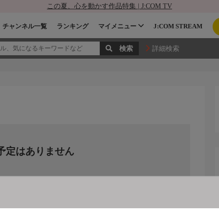
この夏、心を動かす作品特集 | J:COM TV
チャンネル一覧
ランキング
マイメニュー
J:COM STREAM
詳細検索
予定はありません