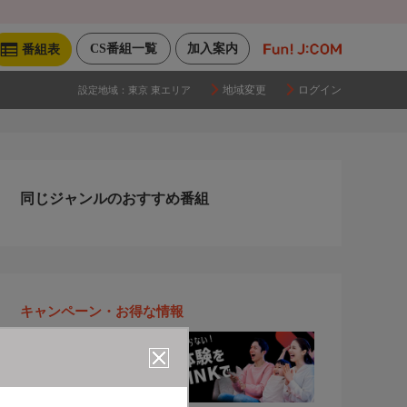
CS番組一覧
加入案内
番組表
地域変更
ログイン
設定地域：
東京 東エリア
同じジャンルのおすすめ番組
キャンペーン・お得な情報