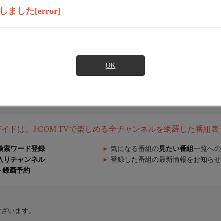
した[error]
OK
組ガイドは、J:COM TVで楽しめる全チャンネルを網羅した番組
検索ワード登録
気になる番組の
見たい番組
一覧への
入りチャンネル
登録した番組の最新情報をお知らせ
ト録画予約
ございます。