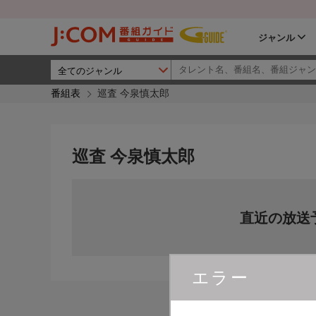
ジャンル
番組表
巡査 今泉慎太郎
巡査 今泉慎太郎
直近の放送
エラー