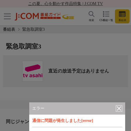
この夏、心を動かす作品特集 | J:COM TV
検索
CS番組一覧
番組表
番組表
緊急取調室3
緊急取調室3
直近の放送予定はありません
エラー
通信に問題が発生しました[error]
同じジャンルのおすすめ番組